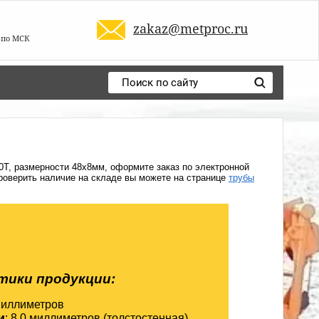
zakaz@metproc.ru
0 по МСК
Т, размерности 48х8мм, оформите заказ по электронной
проверить наличие на складе вы можете на странице
трубы
тики продукции:
миллиметров
и
: 8,0 миллиметров (толстостенная)