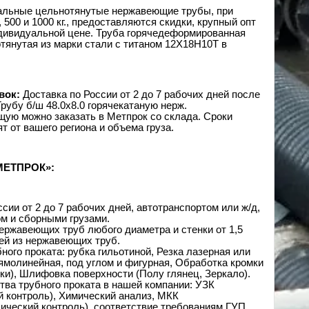
альные цельнотянутые нержавеющие трубы, при
 500 и 1000 кг., предоставляются скидки, крупный опт
дивидуальной цене. Труба горячедеформированная
отянутая из марки стали с титаном 12Х18Н10Т в
вок:
Доставка по России от 2 до 7 рабочих дней после
Трубу б/ш 48.0х8.0 горячекатаную нерж.
ую можно заказать в Метпрок со склада. Сроки
т от вашего региона и объема груза.
МЕТПРОК»:
сии от 2 до 7 рабочих дней, автотранспортом или ж/д,
м и сборными грузами.
ержавеющих труб любого диаметра и стенки от 1,5
ей из нержавеющих труб.
ного проката: рубка гильотиной, Резка лазерная или
ямолинейная, под углом и фигурная, Обработка кромки
ки), Шлифовка поверхности (Полу глянец, Зеркало).
тва трубного проката в нашей компании: УЗК
й контроль), Химический анализ, МКК
ический контроль), соответствие требованиям ГУП