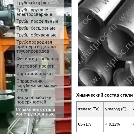
Трубный прокат
Трубы круглые
электросварные
Трубы профильные
Трубы бесшовные
Трубы обечаечные
Трубопроводная
арматура и детали
трубопроводов
Фитинги резьбовые
Листовой прокат
Сортовой прокат
Справочник
зарубежные марки
стали
Химический состав стали
Виды обработки
поверхностей
Справочник стали
железо (Fe)
углерод (С)
конструкционные
63-71%
< 0,12%