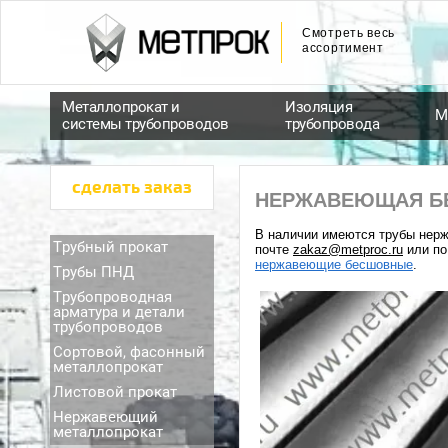
Смотреть весь
ассортимент
Металлопрокат и
Изоляция
М
системы трубопроводов
трубопровода
сделать заказ
НЕРЖАВЕЮЩАЯ Б
В наличии имеются трубы нерж
Трубный прокат
почте
zakaz@metproc.ru
или по
нержавеющие бесшовные
.
Трубы ПНД
Трубопроводная
арматура и детали
трубопроводов
Сортовой, фасонный
металлопрокат
Листовой прокат
Нержавеющий
металлопрокат