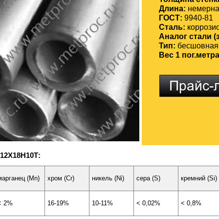
Длина:
немерная
ГОСТ:
9940-81
Сталь:
коррози
Аналог стали (
Тип:
бесшовная 
Вес 1 пог.метр
 12Х18Н10Т:
марганец (Mn)
хром (Cr)
никель (Ni)
сера (S)
кремний (Si)
< 2%
16-19%
10-11%
< 0,02%
< 0,8%