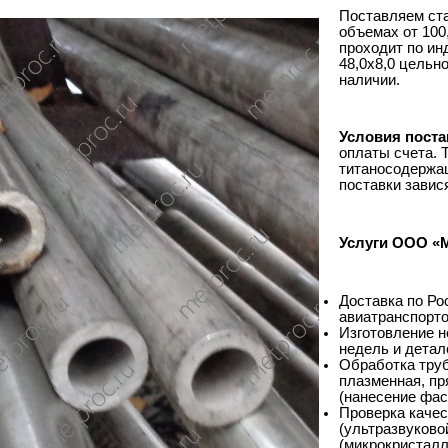
Поставляем ст
объемах от 100,
проходит по ин
48,0х8,0 цельн
наличии.
Условия поста
оплаты счета. 
титаносодержащ
поставки завися
Услуги ООО «
Доставка по Рос
авиатранспорто
Изготовление н
недель и детал
Обработка труб
плазменная, пр
(нанесение фас
Проверка качес
(ультразвуково
(микрокристалл