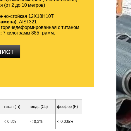
 (от 2 до 10 метров)
онно-стойкая 12Х18Н10Т
замена):
AISI 321
горячедеформированная с титаном
а:
7 килограмм 885 грамм.
титан (Ti)
медь (Cu)
фосфор (P)
< 0,8%
< 0,3%
< 0,035%