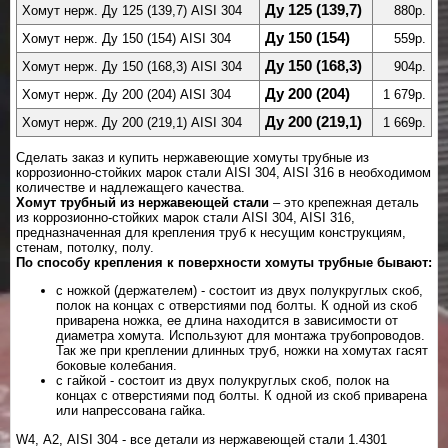
Ду 125 (139,7)
Хомут нерж. Ду 125 (139,7) AISI 304
880р.
Ду 150 (154)
Хомут нерж. Ду 150 (154) AISI 304
559р.
Ду 150 (168,3)
Хомут нерж. Ду 150 (168,3) AISI 304
904р.
Ду 200 (204)
Хомут нерж. Ду 200 (204) AISI 304
1 679р.
Ду 200 (219,1)
Хомут нерж. Ду 200 (219,1) AISI 304
1 669р.
Сделать заказ и купить нержавеющие хомуты трубные из
коррозионно-стойких марок стали AISI 304, AISI 316 в необходимом
количестве и надлежащего качества.
Хомут трубный из нержавеющей стали
– это крепежная деталь
из коррозионно-стойких марок стали AISI 304, AISI 316,
предназначенная для крепления труб к несущим конструкциям,
стенам, потолку, полу.
По способу крепления к поверхности хомуты трубные бывают:
c ножкой (держателем) - состоит из двух полукруглых скоб,
полок на концах с отверстиями под болты. К одной из скоб
приварена ножка, ее длина находится в зависимости от
диаметра хомута. Используют для монтажа трубопроводов.
Так же при креплении длинных труб, ножки на хомутах гасят
боковые колебания.
с гайкой - состоит из двух полукруглых скоб, полок на
концах с отверстиями под болты. К одной из скоб приварена
или напрессована гайка.
W4, А2, AISI 304 - все детали из нержавеющей стали 1.4301