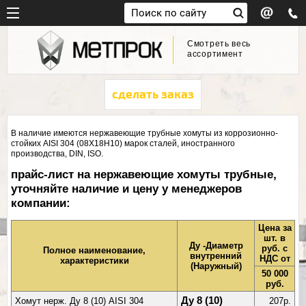
Смотреть весь
ассортимент
сделать заказ
В наличие имеются нержавеющие трубные хомуты из коррозионно-
стойких AISI 304 (08Х18Н10) марок сталей, иностранного
производства, DIN, ISO.
прайс-лист на нержавеющие хомуты трубные,
уточняйте наличие и цену у менеджеров
компании:
Цена за
шт. в
Ду -Диаметр
руб. с
Полное наименование,
внутренний
НДС от
характеристики
(Наружный)
50 000
руб.
Ду 8 (10)
Хомут нерж. Ду 8 (10) AISI 304
207р.