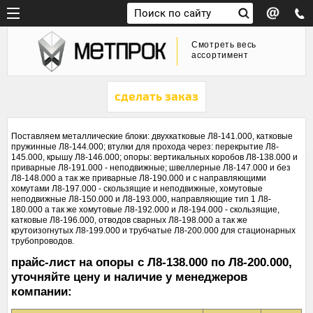
Смотреть весь
ассортимент
сделать заказ
Поставляем металлические блоки: двухкатковые Л8-141.000, катковые
пружинные Л8-144.000; втулки для прохода через: перекрытие Л8-
145.000, крышу Л8-146.000; опоры: вертикальных коробов Л8-138.000 и
приварные Л8-191.000 - неподвижные; швеллерные Л8-147.000 и без
Л8-148.000 а так же приварные Л8-190.000 и с направляющими
хомутами Л8-197.000 - скользящие и неподвижные, хомутовые
неподвижные Л8-150.000 и Л8-193.000, направляющие тип 1 Л8-
180.000 а так же хомутовые Л8-192.000 и Л8-194.000 - скользящие,
катковые Л8-196.000, отводов сварных Л8-198.000 а так же
крутоизогнутых Л8-199.000 и трубчатые Л8-200.000 для стационарных
трубопроводов.
прайс-лист на опоры с Л8-138.000 по Л8-200.000,
уточняйте цену и наличие у менеджеров
компании: