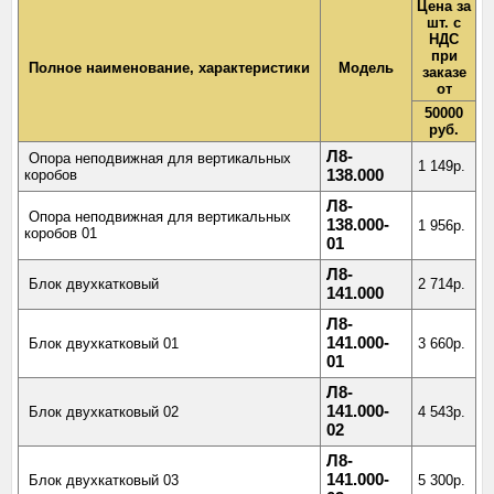
Цена за
шт. с
НДС
при
Полное наименование, характеристики
Модель
заказе
от
50000
руб.
Л8-
Опора неподвижная для вертикальных
1 149р.
коробов
138.000
Л8-
Опора неподвижная для вертикальных
138.000-
1 956р.
коробов 01
01
Л8-
Блок двухкатковый
2 714р.
141.000
Л8-
141.000-
Блок двухкатковый 01
3 660р.
01
Л8-
141.000-
Блок двухкатковый 02
4 543р.
02
Л8-
141.000-
Блок двухкатковый 03
5 300р.